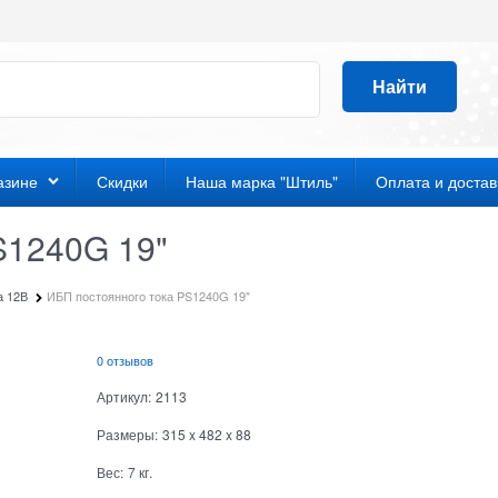
Найти
азине
Скидки
Наша марка "Штиль"
Оплата и достав
S1240G 19"
а 12В
ИБП постоянного тока PS1240G 19"
0 отзывов
Артикул:
2113
Размеры:
315
x
482
x
88
Вес:
7
кг.