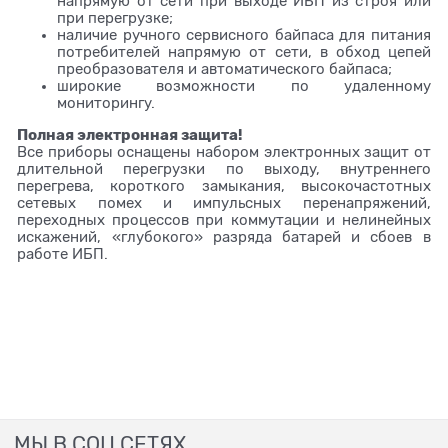
напрямую от сети при выходе ИБП из строя или
при перегрузке;
наличие ручного сервисного байпаса для питания
потребителей напрямую от сети, в обход цепей
преобразователя и автоматического байпаса;
широкие возможности по удаленному
мониторингу.
Полная электронная защита!
Все приборы оснащены набором электронных защит от
длительной перегрузки по выходу, внутреннего
перегрева, короткого замыкания, высокочастотных
сетевых помех и импульсных перенапряжений,
переходных процессов при коммутации и нелинейных
искажений, «глубокого» разряда батарей и сбоев в
работе ИБП.
МЫ В СОЦ СЕТЯХ