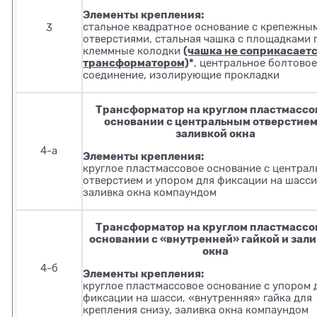
Элементы крепления:
стальное квадратное основание с крепежны
3
отверстиями, стальная чашка с площадками 
(чашка не соприкасаетс
клеммные колодки
трансформатором)
*
, центральное болтово
соединение, изолирующие прокладки
Трансформатор на круглом пластмассо
основании с центральным отверстием
заливкой окна
4-а
Элементы крепления:
круглое пластмассовое основание с центра
отверстием и упором для фиксации на шасси
заливка окна компаундом
Трансформатор на круглом пластмассо
основании с «внутренней» гайкой и зал
окна
4-б
Элементы крепления:
круглое пластмассовое основание с упором 
фиксации на шасси, «внутренняя» гайка для
крепления снизу, заливка окна компаундом