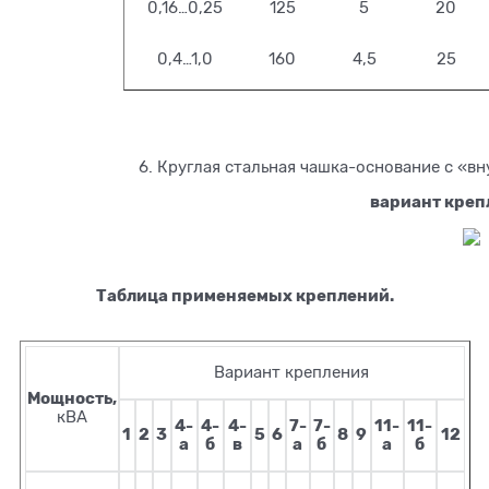
0,16…0,25
125
5
20
0,4…1,0
160
4,5
25
6. Круглая стальная чашка-основание с «вн
вариант креп
Таблица применяемых креплений.
Вариант крепления
Мощность,
кВА
4-
4-
4-
7-
7-
11-
11-
1
2
3
5
6
8
9
12
а
б
в
а
б
а
б