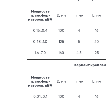
Мощность
трансфор-
D, мм
h, мм
b, мм
маторов, кВА
0,16…0,4
100
4
16
0,63…1,0
125
5
20
1,6…7,0
160
4,5
25
вариант креплени
Мощность
трансфор-
D, мм
h, мм
b, мм
маторов, кВА
0,01…0,1
100
4
16