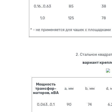
0,16…0,63
85
38
1,0
125
78
* - не применяется для чашек с площадками
2. Стальное квадра
вариант крепл
Мощность
трансфор-
a, мм
b, мм
d, 
маторов, кВА
0,063…0,1
90
74
6,