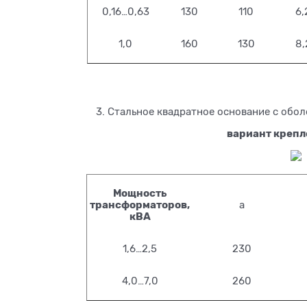
0,16…0,63
130
110
6,
1,0
160
130
8,
3. Стальное квадратное основание с обо
вариант крепл
Мощность
трансформаторов,
a
кВА
1,6…2,5
230
4,0…7,0
260