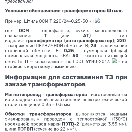
требованию).
Условное обозначение трансформаторов Штиль
Пример: Штиль ОСМ Т 220/24-0,25-50 -II
ОСМ
где:
- однофазные, сухие, многоцелевого
Т
АТ
назначения;
(или
) - тип
трансформатор
автотрансформатор
220
изделия:
(
);
24
- напряжение ПЕРВИЧНОЙ обмотки, В;
- напряжение
0,25
вторичной обмотки, В;
- суммарная (общая)
50
номинальная мощность, кВА;
- частота питающей
II
сети, Гц;
— класс защиты по ГОСТ 61140-2012;
- не
стойкие к короткому замыканию.
Информация для составления ТЗ при
заказе трансформаторов
Магнитопровод трансформаторов
изготавливается
из холоднокатаной анизотропной электротехнической
стали толщиной 0,35 – 0,5 мм.
Обмотки трансформаторов
выполняются медным
o
эмалированным проводом с теплостойкой (130
С)
ПЭТВ-2
изоляцией: провод марки
(диаметр до 3,55 мм),
2
ПЭТВП
шина
(сечение до 22 мм
).