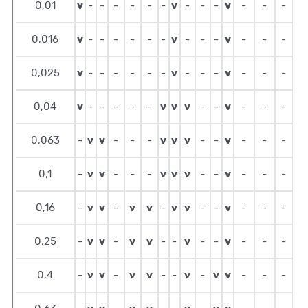
v
v
v
0,01
-
-
-
-
-
-
-
-
-
-
-
-
v
v
v
0,016
-
-
-
-
-
-
-
-
-
-
-
-
v
v
v
0,025
-
-
-
-
-
-
-
-
-
-
-
-
v
v
v
v
v
0,04
-
-
-
-
-
-
-
-
-
-
v
v
v
v
v
v
0,063
-
-
-
-
-
-
-
-
-
v
v
v
v
v
v
0,1
-
-
-
-
-
-
-
-
-
v
v
v
v
v
v
v
0,16
-
-
-
-
-
-
-
-
v
v
v
v
v
v
0,25
-
-
-
-
-
-
-
-
-
v
v
v
v
v
v
v
0,4
-
-
-
-
-
-
-
-